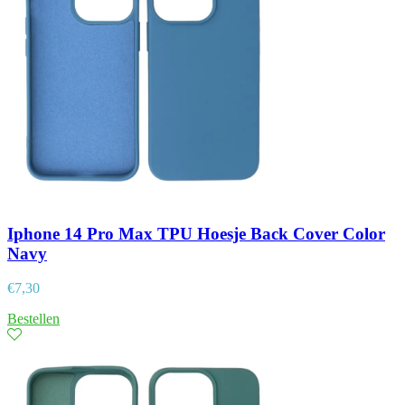
Iphone 14 Pro Max TPU Hoesje Back Cover Color
Navy
€
7,30
Bestellen