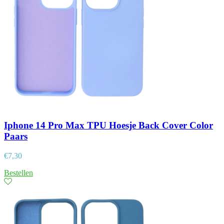
Iphone 14 Pro Max TPU Hoesje Back Cover Color
Paars
€
7,30
Bestellen