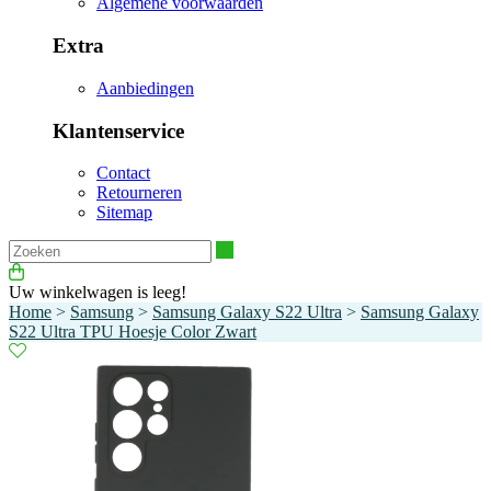
Algemene voorwaarden
Extra
Aanbiedingen
Klantenservice
Contact
Retourneren
Sitemap
Zoeken
Uw winkelwagen is leeg!
Home
>
Samsung
>
Samsung Galaxy S22 Ultra
>
Samsung Galaxy
S22 Ultra TPU Hoesje Color Zwart