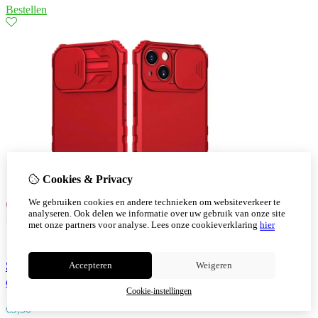
Bestellen
Cookies & Privacy
We gebruiken cookies en andere technieken om websiteverkeer te
analyseren. Ook delen we informatie over uw gebruik van onze site
met onze partners voor analyse.
Lees onze cookieverklaring
hier
Samsung Galaxy S22 Ultra Window Stand Back
Accepteren
Weigeren
cover Rood
Cookie-instellingen
€
9,30