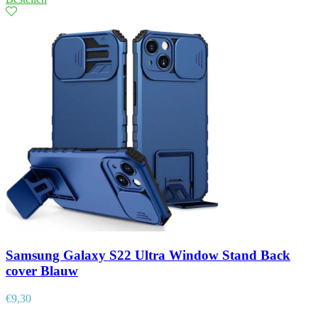
Samsung Galaxy S22 Ultra Window Stand Back
cover Blauw
€
9,30