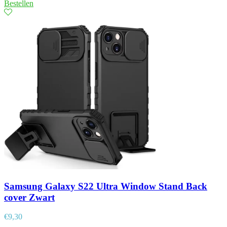
Bestellen
Samsung Galaxy S22 Ultra Window Stand Back
cover Zwart
€
9,30