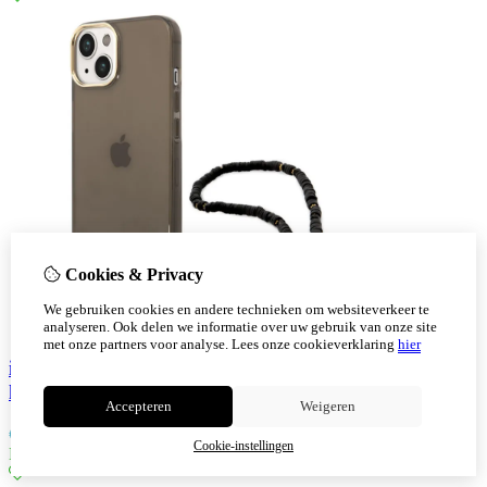
Cookies & Privacy
We gebruiken cookies en andere technieken om websiteverkeer te
analyseren. Ook delen we informatie over uw gebruik van onze site
met onze partners voor analyse.
Lees onze cookieverklaring
hier
iPhone 14 Hardcase Backcover Doorzichtig met
koord Guess Zwart
Accepteren
Weigeren
€
28,35
Cookie-instellingen
Niet op voorraad