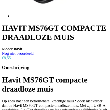
HAVIT MS76GT COMPACTE
DRAADLOZE MUIS
Model:
havit
Nog niet beoordeeld
€8,55
Omschrijving
Havit MS76GT compacte
draadloze muis
Op zoek naar een betrouwbare, krachtige muis? Zoek niet verder
dan de Havit MS76GT compacte draadloze muis. Met zijn USB-A-
aansluiting, 2,4 Ghz draadloos en langeafstandsmogelijkheden biedt