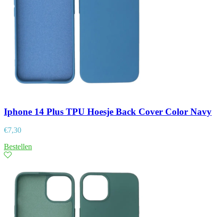
Iphone 14 Plus TPU Hoesje Back Cover Color Navy
€
7,30
Bestellen