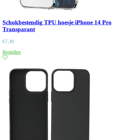
Schokbestendig TPU hoesje iPhone 14 Pro
Transparant
€
7,30
Bestellen