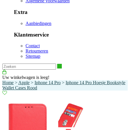
Algemene voorwaarden
Extra
Aanbiedingen
Klantenservice
Contact
Retourneren
Sitemap
Zoeken
Uw winkelwagen is leeg!
Home
>
Apple
>
Iphone 14 Pro
>
Iphone 14 Pro Hoesje Bookstyle
Wallet Cases Rood