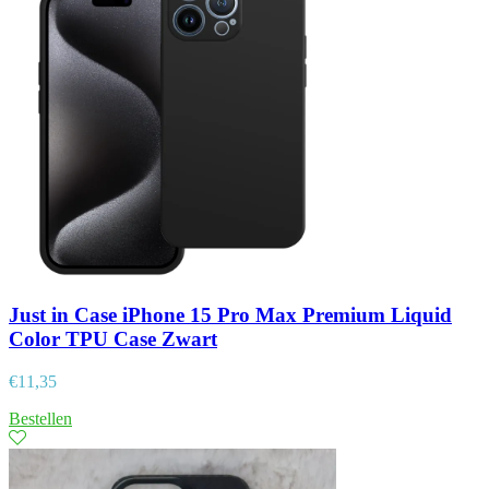
Just in Case iPhone 15 Pro Max Premium Liquid
Color TPU Case Zwart
€
11,35
Bestellen