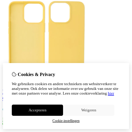
Cookies & Privacy
We gebruiken cookies en andere technieken om websiteverkeer te
analyseren. Ook delen we informatie over uw gebruik van onze site
Iphone 15 Pro Max TPU Hoesje Back Cover Kleur
met onze partners voor analyse.
Lees onze cookieverklaring
hier
Geel
€
7,30
Accepteren
Weigeren
Bestellen
Cookie-instellingen