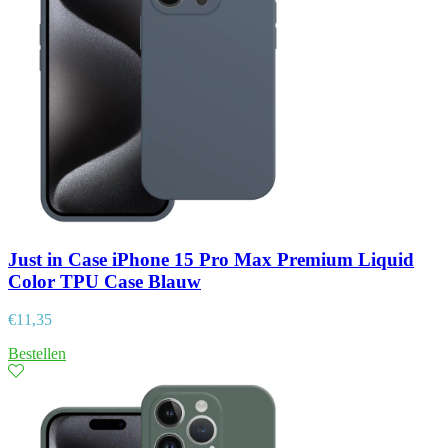
Just in Case iPhone 15 Pro Max Premium Liquid
Color TPU Case Blauw
€
11,35
Bestellen