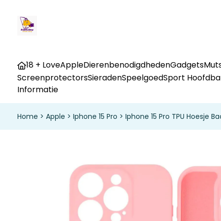
18 + Love
Apple
Dierenbenodigdheden
Gadgets
Muts
Screenprotectors
Sieraden
Speelgoed
Sport Hoofdb
Informatie
Home
>
Apple
>
Iphone 15 Pro
>
Iphone 15 Pro TPU Hoesje Ba