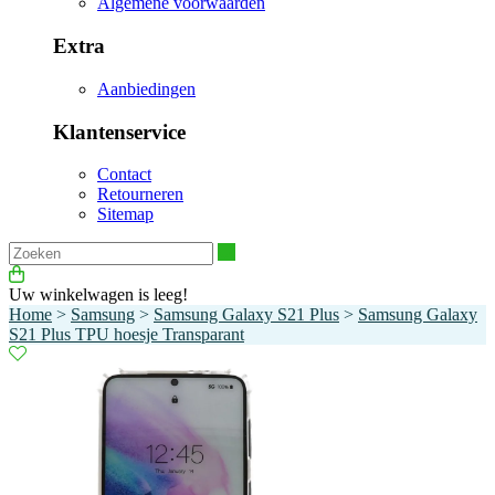
Algemene voorwaarden
Extra
Aanbiedingen
Klantenservice
Contact
Retourneren
Sitemap
Zoeken
Uw winkelwagen is leeg!
Home
>
Samsung
>
Samsung Galaxy S21 Plus
>
Samsung Galaxy
S21 Plus TPU hoesje Transparant