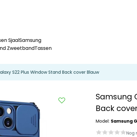
en Sjaal
Samsung
and Zweetband
Tassen
laxy S22 Plus Window Stand Back cover Blauw
Samsung G
Back cove
Model:
Samsung Ga
Nog 