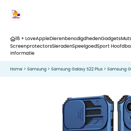
18 + Love
Apple
Dierenbenodigdheden
Gadgets
Muts
Screenprotectors
Sieraden
Speelgoed
Sport Hoofdb
Informatie
Home
>
Samsung
>
Samsung Galaxy S22 Plus
>
Samsung Ga