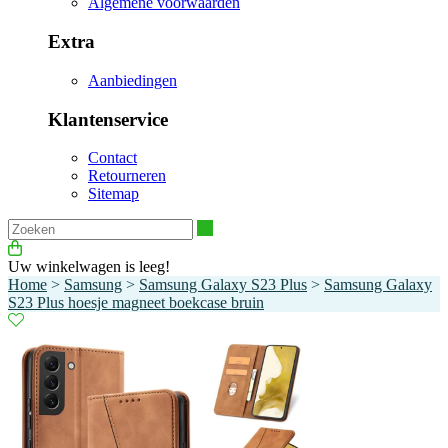
Algemene voorwaarden
Extra
Aanbiedingen
Klantenservice
Contact
Retourneren
Sitemap
Zoeken
Uw winkelwagen is leeg!
Home
>
Samsung
>
Samsung Galaxy S23 Plus
>
Samsung Galaxy
S23 Plus hoesje magneet boekcase bruin