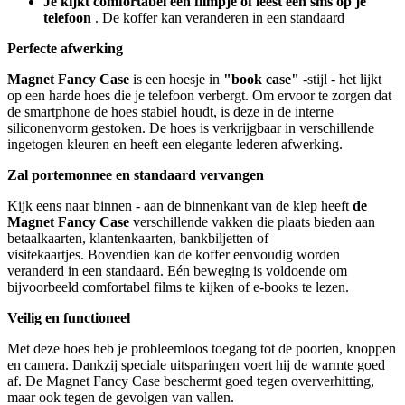
Je kijkt comfortabel een filmpje of leest een sms op je
telefoon
. De koffer kan veranderen in een standaard
Perfecte afwerking
Magnet Fancy Case
is een hoesje in
"book case"
-stijl - het lijkt
op een harde hoes die je telefoon verbergt. Om ervoor te zorgen dat
de smartphone de hoes stabiel houdt, is deze in de interne
siliconenvorm gestoken. De hoes is verkrijgbaar in verschillende
ingetogen kleuren en heeft een elegante lederen afwerking.
Zal portemonnee en standaard vervangen
Kijk eens naar binnen - aan de binnenkant van de klep heeft
de
Magnet Fancy Case
verschillende vakken die plaats bieden aan
betaalkaarten, klantenkaarten, bankbiljetten of
visitekaartjes. Bovendien kan de koffer eenvoudig worden
veranderd in een standaard. Eén beweging is voldoende om
bijvoorbeeld comfortabel films te kijken of e-books te lezen.
Veilig en functioneel
Met deze hoes heb je probleemloos toegang tot de poorten, knoppen
en camera. Dankzij speciale uitsparingen voert hij de warmte goed
af. De Magnet Fancy Case beschermt goed tegen oververhitting,
maar ook tegen de gevolgen van vallen.