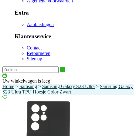
Algemene voorwaarden
Extra
Aanbiedingen
Klantenservice
Contact
Retourneren
Sitemap
Zoeken
Uw winkelwagen is leeg!
Home
>
Samsung
>
Samsung Galaxy S23 Ultra
>
Samsung Galaxy
S23 Ultra TPU Hoesje Color Zwart