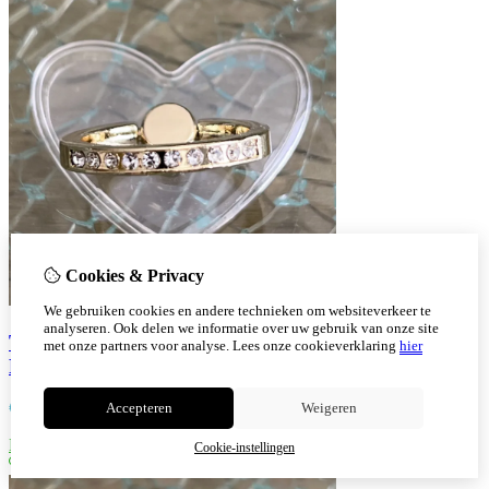
Cookies & Privacy
We gebruiken cookies en andere technieken om websiteverkeer te
analyseren. Ook delen we informatie over uw gebruik van onze site
Transparante RingHouder In De Vorm Hart Kleur
met onze partners voor analyse.
Lees onze cookieverklaring
hier
Ring Goud
€
2,30
Accepteren
Weigeren
Bestellen
Cookie-instellingen