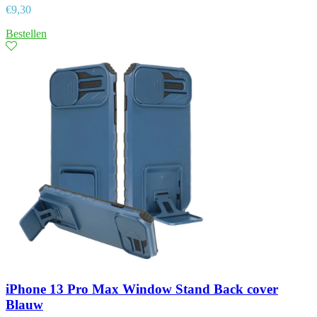
€
9,30
Bestellen
iPhone 13 Pro Max Window Stand Back cover
Blauw