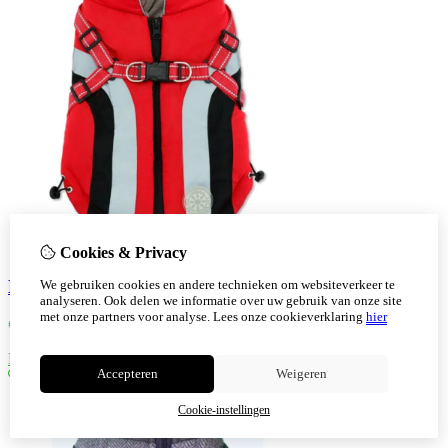
Cookies & Privacy
Honden harnasjas Reflecterende rood
We gebruiken cookies en andere technieken om websiteverkeer te
analyseren. Ook delen we informatie over uw gebruik van onze site
met onze partners voor analyse.
Lees onze cookieverklaring
hier
€
28,54
Bestellen
Accepteren
Weigeren
Cookie-instellingen