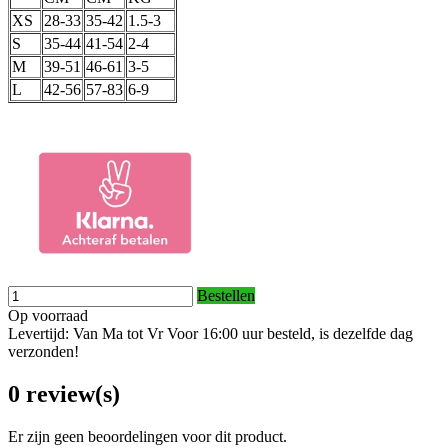
XS
28-33
35-42
1.5-3
S
35-44
41-54
2-4
M
39-51
46-61
3-5
L
42-56
57-83
6-9
Bestellen
Op voorraad
Levertijd: Van Ma tot Vr Voor 16:00 uur besteld, is dezelfde dag
verzonden!
0 review(s)
Er zijn geen beoordelingen voor dit product.