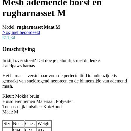
Mesh ademende borst en
rugharnasset M
Model:
rugharnasset Maat M
Nog niet beoordeeld
€11,34
Omschrijving
In stijl over straat? Dat doe je natuurlijk met dit leuke
Landpaws harnas.
Het harnas is verstelbaar voor de perfecte fit. De buitenzijde is
gemaakt van sneldrogend neopreen en de binnenzijde van ademend
mesh.
Kleur: Mokka bruin
Huisdierenriemen Materiaal: Polyester
Toepasselijk huisdier: Kat/Hond
Maat: M
Size
Neck
Chest
Weight
CM
CM
KG