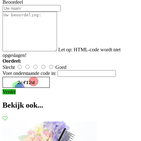
Beoordeel
Let op:
HTML-code wordt niet
opgeslagen!
Oordeel:
Slecht
Goed
Voer onderstaande code in:
Verder
Bekijk ook...