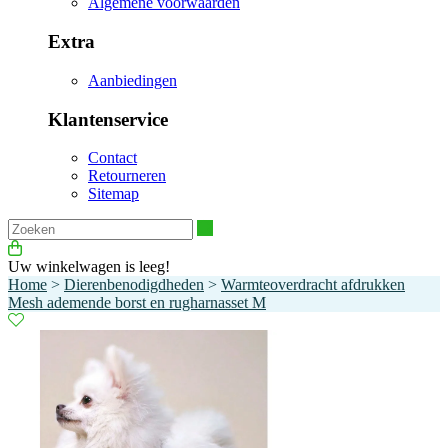
Algemene voorwaarden
Extra
Aanbiedingen
Klantenservice
Contact
Retourneren
Sitemap
Zoeken
Uw winkelwagen is leeg!
Home
>
Dierenbenodigdheden
>
Warmteoverdracht afdrukken
Mesh ademende borst en rugharnasset M