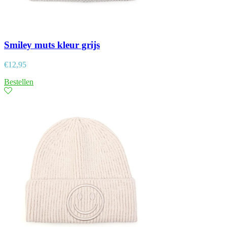
Smiley muts kleur grijs
€
12,95
Bestellen