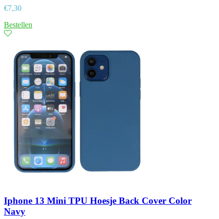
€
7,30
Bestellen
Iphone 13 Mini TPU Hoesje Back Cover Color
Navy