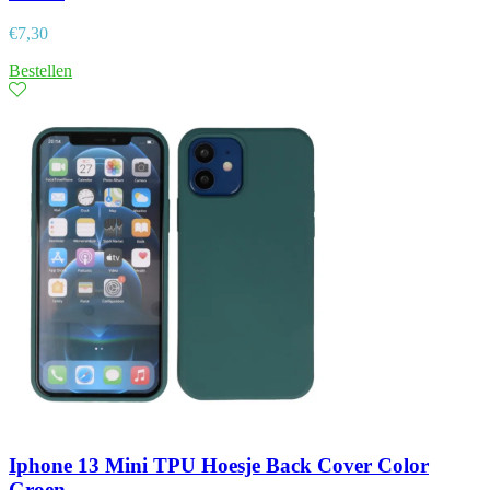
€
7,30
Bestellen
Iphone 13 Mini TPU Hoesje Back Cover Color
Groen