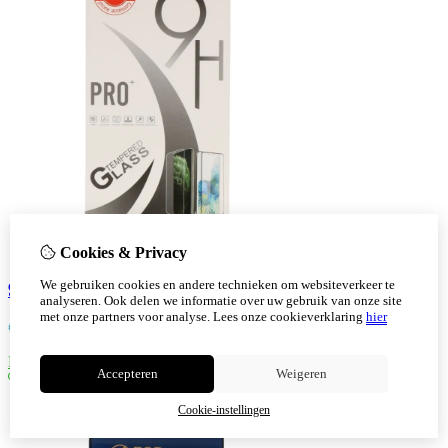
Cookies & Privacy
We gebruiken cookies en andere technieken om websiteverkeer te
9H Pro Tempered Glass voor iPhone 13 Mini
analyseren. Ook delen we informatie over uw gebruik van onze site
met onze partners voor analyse.
Lees onze cookieverklaring
hier
€
4,84
Bestellen
Accepteren
Weigeren
Cookie-instellingen