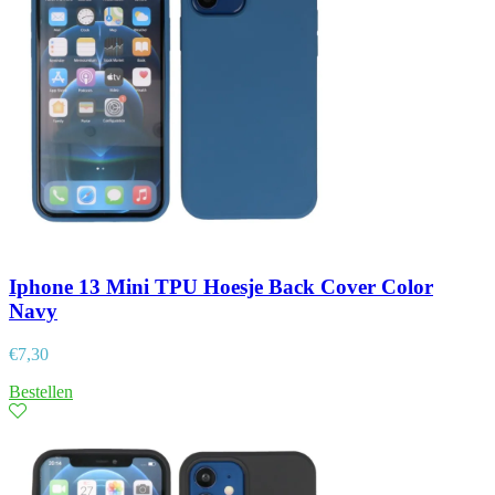
Iphone 13 Mini TPU Hoesje Back Cover Color
Navy
€
7,30
Bestellen