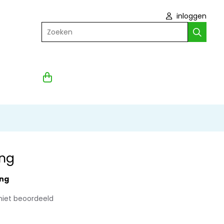
inloggen
Zoeken
ing
ing
niet beoordeeld