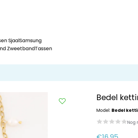
en Sjaal
Samsung
and Zweetband
Tassen
Bedel kett
Model:
Bedel kett
Nog 
€16,95