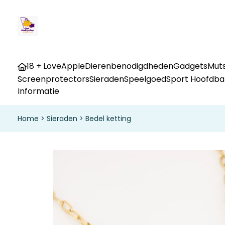
18 + Love
Apple
Dierenbenodigdheden
Gadgets
Muts
Screenprotectors
Sieraden
Speelgoed
Sport Hoofdb
Informatie
Home
>
Sieraden
>
Bedel ketting