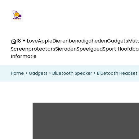
18 + Love
Apple
Dierenbenodigdheden
Gadgets
Muts
Screenprotectors
Sieraden
Speelgoed
Sport Hoofdb
Informatie
Home
>
Gadgets
>
Bluetooth Speaker
>
Bluetooth Headset