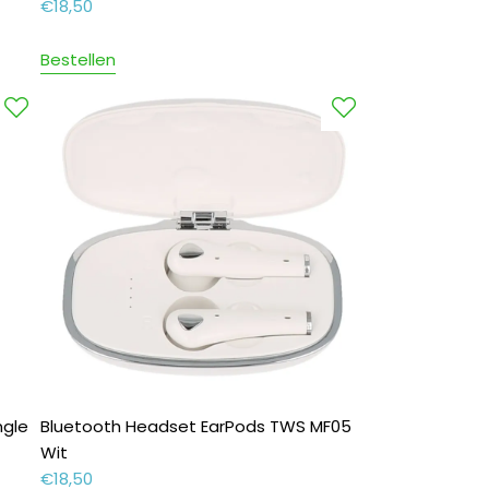
€
18,50
Bestellen
ngle
Bluetooth Headset EarPods TWS MF05
Wit
€
18,50