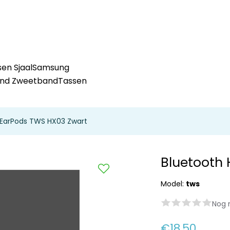
en Sjaal
Samsung
and Zweetband
Tassen
 EarPods TWS HX03 Zwart
Bluetooth
Model:
tws
Nog 
€18,50