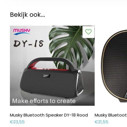
Bekijk ook...
Musky Bluetooth Speaker DY-18 Rood
Musky Bluetoo
€
23,55
€
21,55