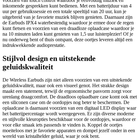
voorzien van touch control waardoor je eenvoudig muziek en
inkomende gesprekken kunt bedienen. Met een batterijduur van 4
uur per gebruikssessie en een totale speeltijd van 20 uur, kun je
uitgebreid van je favoriete muziek blijven genieten. Daarnaast zijn
de Earbuds IPX4 waterbestendig waardoor je ermee door de regen
kunt fietsen en voorzien van een draadloze oplaadcase waardoor je
na 10 minuten laden kunt genieten van 1,5 uur luisterplezier! Of je
nu onderweg bent of thuis ontspant, deze oortjes leveren altijd een
indrukwekkende audioprestatie.
Stijlvol design en uitstekende
geluidskwaliteit
De Wireless Earbuds zijn niet alleen voorzien van een uitstekende
geluidskwaliteit, maar ook een visueel genot. Het strakke design
maakt een statement, terwijl de ergonomische pasvorm zorgt voor
urenlang draagcomfort. De draadloos oplaadbare case komt ook met
een siliconen case om de oordopjes nog beter te beschermen. De
oplaadcase is daarnaast voorzien van een digitaal LED display waar
het batterijpercentage wordt weergegeven. Er zijn diverse moderne
en stijlvolle kleuropties beschikbaar voor de oordopjes, waardoor er
voor elke smaak iets passends te vinden is. Koppel de oortjes
moeiteloos met je favoriete apparaten en dompel jezelf onder in een
wereld van kristalhelder geluid, waar je ook bent.