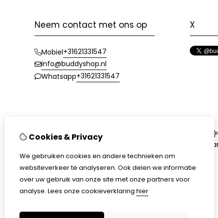
Neem contact met ons op
X
+31621331547
Mobiel
info@buddyshop.nl
+31621331547
Whatsapp
Informatie
Cookies & Privacy
Bedrijfsgegevens
Aa
We gebruiken cookies en andere technieken om
Cookieverklaring
websiteverkeer te analyseren. Ook delen we informatie
Retourvoorwaarden
over uw gebruik van onze site met onze partners voor
Levertijd en Verzending
analyse.
Lees onze cookieverklaring
hier
Disclaimer
Algemene voorwaarden