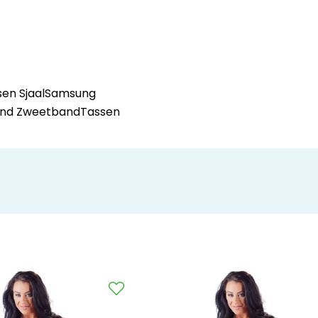
en Sjaal
Samsung
and Zweetband
Tassen