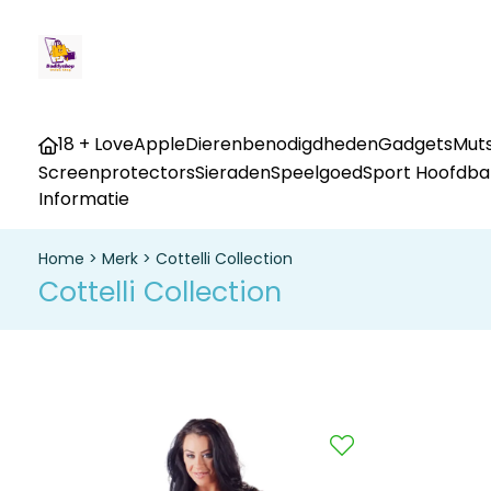
18 + Love
Apple
Dierenbenodigdheden
Gadgets
Muts
Screenprotectors
Sieraden
Speelgoed
Sport Hoofdb
Informatie
Home
>
Merk
>
Cottelli Collection
Cottelli Collection