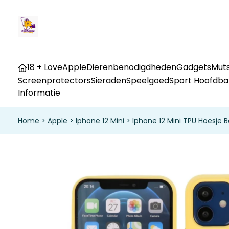
18 + Love
Apple
Dierenbenodigdheden
Gadgets
Muts
Screenprotectors
Sieraden
Speelgoed
Sport Hoofdb
Informatie
Home
>
Apple
>
Iphone 12 Mini
>
Iphone 12 Mini TPU Hoesje 