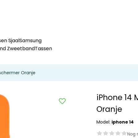
en Sjaal
Samsung
and Zweetband
Tassen
schermer Oranje
iPhone 14
Oranje
Model:
iphone 14
Nog 