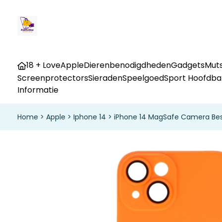
18 + Love
Apple
Dierenbenodigdheden
Gadgets
Muts
Screenprotectors
Sieraden
Speelgoed
Sport Hoofdb
Informatie
Home
>
Apple
>
Iphone 14
>
iPhone 14 MagSafe Camera Be