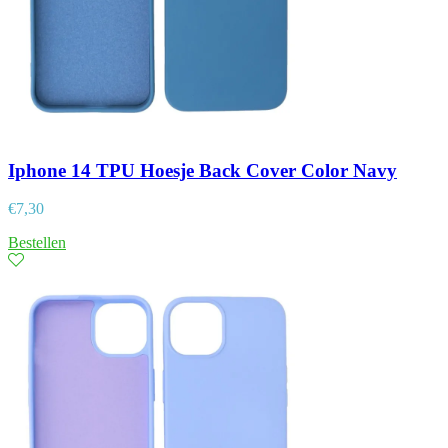
Iphone 14 TPU Hoesje Back Cover Color Navy
€
7,30
Bestellen