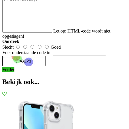
Let op:
HTML-code wordt niet
opgeslagen!
Oordeel:
Slecht
Goed
Voer onderstaande code in:
Verder
Bekijk ook...