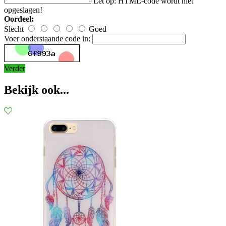
Let op:
HTML-code wordt niet
opgeslagen!
Oordeel:
Slecht
Goed
Voer onderstaande code in:
Verder
Bekijk ook...