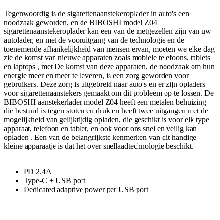
Tegenwoordig is de sigarettenaanstekeroplader in auto's een
noodzaak geworden, en de BIBOSHI model Z04
sigarettenaanstekeroplader kan een van de metgezellen zijn van uw
autolader, en met de vooruitgang van de technologie en de
toenemende afhankelijkheid van mensen ervan, moeten we elke dag
zie de komst van nieuwe apparaten zoals mobiele telefoons, tablets
en laptops , met De komst van deze apparaten, de noodzaak om hun
energie meer en meer te leveren, is een zorg geworden voor
gebruikers. Deze zorg is uitgebreid naar auto's en er zijn opladers
voor sigarettenaanstekers gemaakt om dit probleem op te lossen. De
BIBOSHI aanstekerlader model Z04 heeft een metalen behuizing
die bestand is tegen stoten en druk en heeft twee uitgangen met de
mogelijkheid van gelijktijdig opladen, die geschikt is voor elk type
apparaat, telefoon en tablet, en ook voor ons snel en veilig kan
opladen . Een van de belangrijkste kenmerken van dit handige
kleine apparaatje is dat het over snellaadtechnologie beschikt.
PD 2.4A
Type-C + USB port
Dedicated adaptive power per USB port