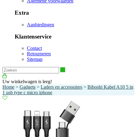
Algemene voorwaarden
Extra
Aanbiedingen
Klantenservice
Contact
Retourneren
Sitemap
Zoeken
Uw winkelwagen is leeg!
Home
>
Gadgets
>
Laders en accessoires
>
Biboshi Kabel A10 5 in
1 usb type c micro iphone