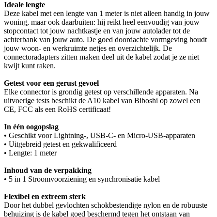
Ideale lengte
Deze kabel met een lengte van 1 meter is niet alleen handig in jouw
woning, maar ook daarbuiten: hij reikt heel eenvoudig van jouw
stopcontact tot jouw nachtkastje en van jouw autolader tot de
achterbank van jouw auto. De goed doordachte vormgeving houdt
jouw woon- en werkruimte netjes en overzichtelijk. De
connectoradapters zitten maken deel uit de kabel zodat je ze niet
kwijt kunt raken.
Getest voor een gerust gevoel
Elke connector is grondig getest op verschillende apparaten. Na
uitvoerige tests beschikt de A10 kabel van Biboshi op zowel een
CE, FCC als een RoHS certificaat!
In één oogopslag
• Geschikt voor Lightning-, USB-C- en Micro-USB-apparaten
• Uitgebreid getest en gekwalificeerd
• Lengte: 1 meter
Inhoud van de verpakking
• 5 in 1 Stroomvoorziening en synchronisatie kabel
Flexibel en extreem sterk
Door het dubbel gevlochten schokbestendige nylon en de robuuste
behuizing is de kabel goed beschermd tegen het ontstaan van