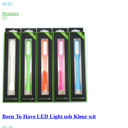
€
8,85
Bestellen
Born To Have LED Light usb Kleur wit
€
6,30