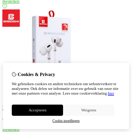
Bestellen
Cookies & Privacy
We gebruiken cookies en andere technieken om websiteverkeer te
analyseren. Ook delen we informatie over uw gebruik van onze site
met onze partners voor analyse.
Lees onze cookieverklaring
hier
Biboshi Biboshi M18 in-ear oordopjes Type C
Accepteren
Weigeren
€
8,30
Cookie-instellingen
Bestellen