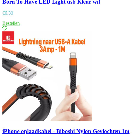
Born To Have LED Light usb Kleur wit
€
6,30
Bestellen
iPhone oplaadkabel - Biboshi Nylon Gevlochten 1m