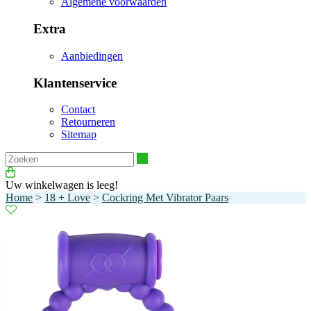
Algemene voorwaarden
Extra
Aanbiedingen
Klantenservice
Contact
Retourneren
Sitemap
Zoeken
Uw winkelwagen is leeg!
Home
>
18 + Love
>
Cockring Met Vibrator Paars