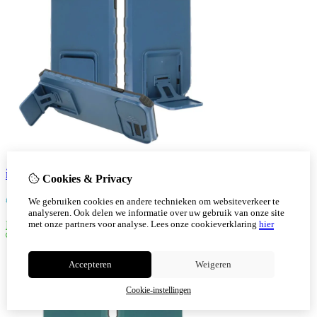
iPhone 13 Window Stand Back cover Blauw
Cookies & Privacy
€
9,30
We gebruiken cookies en andere technieken om websiteverkeer te
analyseren. Ook delen we informatie over uw gebruik van onze site
met onze partners voor analyse.
Lees onze cookieverklaring
hier
Bestellen
Accepteren
Weigeren
Cookie-instellingen