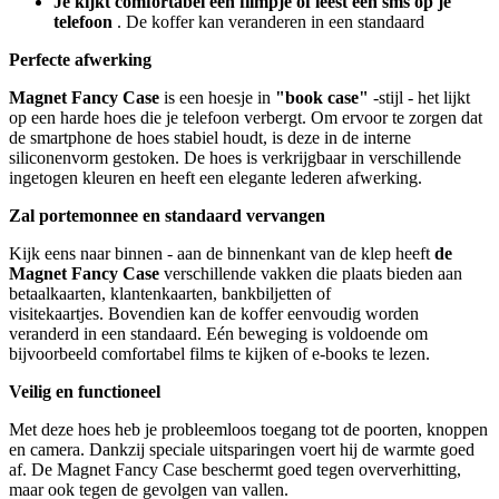
Je kijkt comfortabel een filmpje of leest een sms op je
telefoon
. De koffer kan veranderen in een standaard
Perfecte afwerking
Magnet Fancy Case
is een hoesje in
"book case"
-stijl - het lijkt
op een harde hoes die je telefoon verbergt. Om ervoor te zorgen dat
de smartphone de hoes stabiel houdt, is deze in de interne
siliconenvorm gestoken. De hoes is verkrijgbaar in verschillende
ingetogen kleuren en heeft een elegante lederen afwerking.
Zal portemonnee en standaard vervangen
Kijk eens naar binnen - aan de binnenkant van de klep heeft
de
Magnet Fancy Case
verschillende vakken die plaats bieden aan
betaalkaarten, klantenkaarten, bankbiljetten of
visitekaartjes. Bovendien kan de koffer eenvoudig worden
veranderd in een standaard. Eén beweging is voldoende om
bijvoorbeeld comfortabel films te kijken of e-books te lezen.
Veilig en functioneel
Met deze hoes heb je probleemloos toegang tot de poorten, knoppen
en camera. Dankzij speciale uitsparingen voert hij de warmte goed
af. De Magnet Fancy Case beschermt goed tegen oververhitting,
maar ook tegen de gevolgen van vallen.