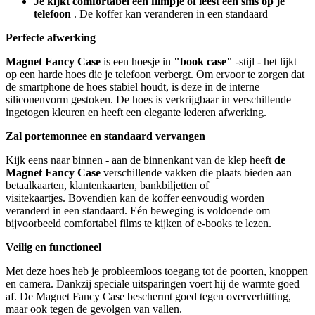
Je kijkt comfortabel een filmpje of leest een sms op je
telefoon
. De koffer kan veranderen in een standaard
Perfecte afwerking
Magnet Fancy Case
is een hoesje in
"book case"
-stijl - het lijkt
op een harde hoes die je telefoon verbergt. Om ervoor te zorgen dat
de smartphone de hoes stabiel houdt, is deze in de interne
siliconenvorm gestoken. De hoes is verkrijgbaar in verschillende
ingetogen kleuren en heeft een elegante lederen afwerking.
Zal portemonnee en standaard vervangen
Kijk eens naar binnen - aan de binnenkant van de klep heeft
de
Magnet Fancy Case
verschillende vakken die plaats bieden aan
betaalkaarten, klantenkaarten, bankbiljetten of
visitekaartjes. Bovendien kan de koffer eenvoudig worden
veranderd in een standaard. Eén beweging is voldoende om
bijvoorbeeld comfortabel films te kijken of e-books te lezen.
Veilig en functioneel
Met deze hoes heb je probleemloos toegang tot de poorten, knoppen
en camera. Dankzij speciale uitsparingen voert hij de warmte goed
af. De Magnet Fancy Case beschermt goed tegen oververhitting,
maar ook tegen de gevolgen van vallen.