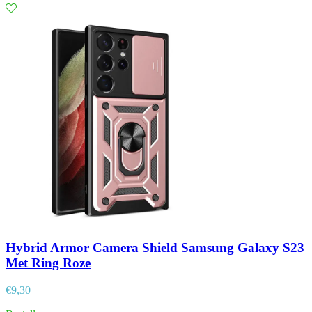
Hybrid Armor Camera Shield Samsung Galaxy S23
Met Ring Roze
€
9,30