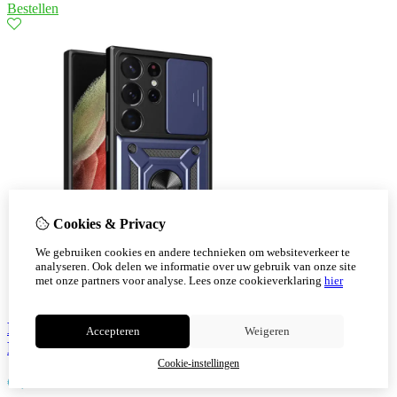
Bestellen
Cookies & Privacy
We gebruiken cookies en andere technieken om websiteverkeer te
analyseren. Ook delen we informatie over uw gebruik van onze site
met onze partners voor analyse.
Lees onze cookieverklaring
hier
Hybrid Armor Camera Shield Samsung Galaxy S23
Accepteren
Weigeren
Met Ring Blauw
Cookie-instellingen
€
9,30