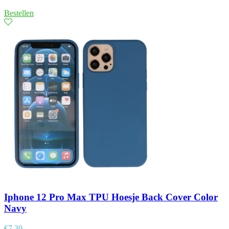
Bestellen
Iphone 12 Pro Max TPU Hoesje Back Cover Color
Navy
€
7,30