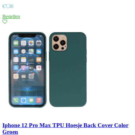
€
7,30
Bestellen
Iphone 12 Pro Max TPU Hoesje Back Cover Color
Groen