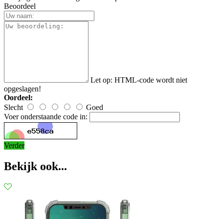
Beoordeel
Let op:
HTML-code wordt niet
opgeslagen!
Oordeel:
Slecht
Goed
Voer onderstaande code in:
Verder
Bekijk ook...