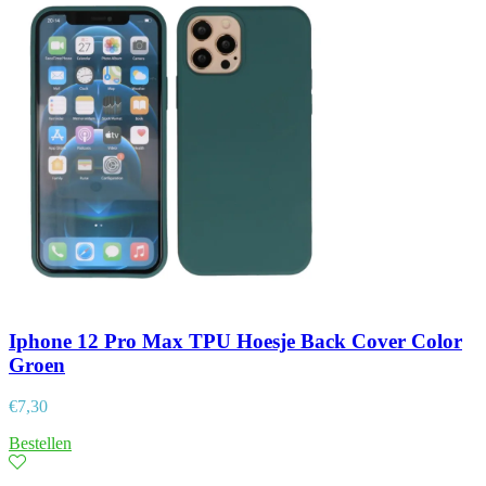
Iphone 12 Pro Max TPU Hoesje Back Cover Color
Groen
€
7,30
Bestellen