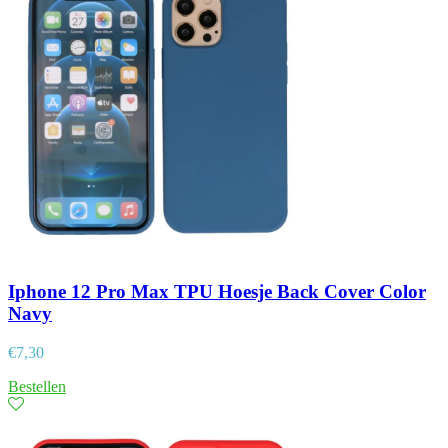
Iphone 12 Pro Max TPU Hoesje Back Cover Color
Navy
€
7,30
Bestellen