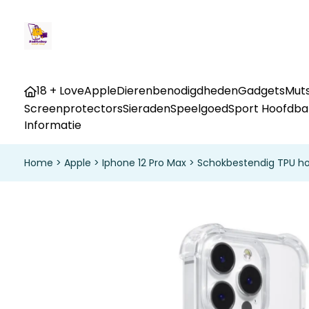
18 + Love
Apple
Dierenbenodigdheden
Gadgets
Muts
Screenprotectors
Sieraden
Speelgoed
Sport Hoofdb
Informatie
Home
>
Apple
>
Iphone 12 Pro Max
>
Schokbestendig TPU ho