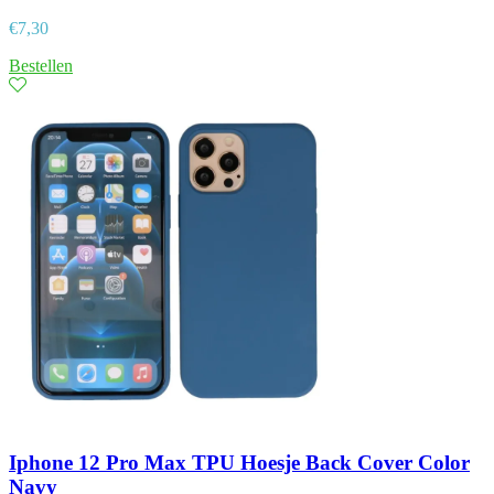
€
7,30
Bestellen
Iphone 12 Pro Max TPU Hoesje Back Cover Color
Navy