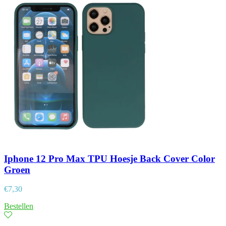
Iphone 12 Pro Max TPU Hoesje Back Cover Color
Groen
€
7,30
Bestellen