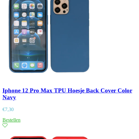
Iphone 12 Pro Max TPU Hoesje Back Cover Color
Navy
€
7,30
Bestellen