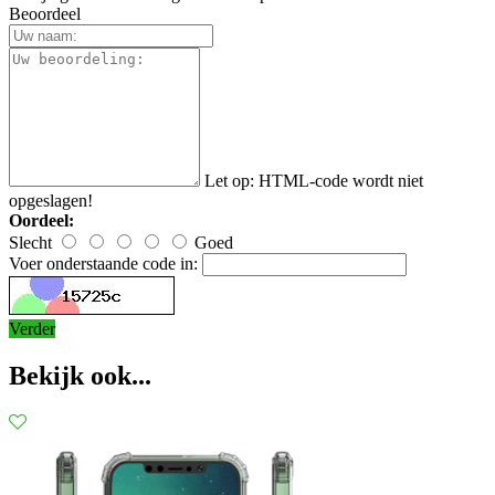
Beoordeel
Let op:
HTML-code wordt niet
opgeslagen!
Oordeel:
Slecht
Goed
Voer onderstaande code in:
Verder
Bekijk ook...