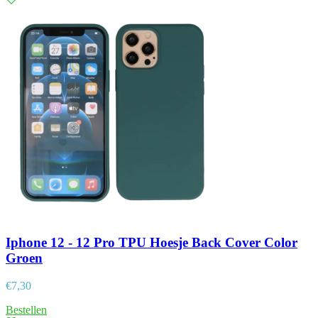
Iphone 12 - 12 Pro TPU Hoesje Back Cover Color
Groen
€
7,30
Bestellen