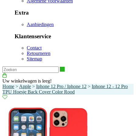
Algemene voorwaarden
Extra
Aanbiedingen
Klantenservice
Contact
Retourneren
Sitemap
Zoeken
Uw winkelwagen is leeg!
Home
>
Apple
>
Iphone 12 Pro / Iphone 12
>
Iphone 12 - 12 Pro
TPU Hoesje Back Cover Color Rood