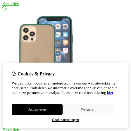
Bestellen
Cookies & Privacy
We gebruiken cookies en andere technieken om websiteverkeer te
analyseren. Ook delen we informatie over uw gebruik van onze site
met onze partners voor analyse.
Lees onze cookieverklaring
hier
Iphone 12 - 12 Pro Hoesje Hard Case Color Groen
Accepteren
Weigeren
€
7,30
Cookie-instellingen
Bestellen