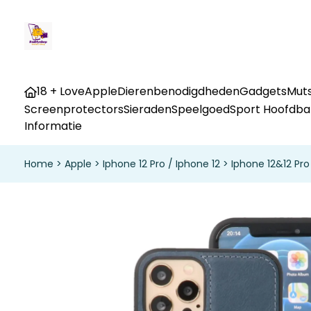
18 + Love
Apple
Dierenbenodigdheden
Gadgets
Muts
Screenprotectors
Sieraden
Speelgoed
Sport Hoofdb
Informatie
Home
>
Apple
>
Iphone 12 Pro / Iphone 12
>
Iphone 12&12 Pr