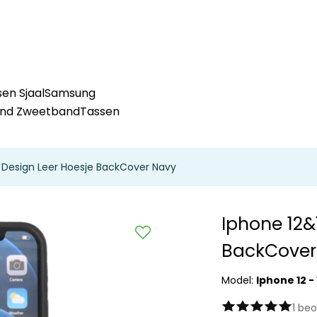
en Sjaal
Samsung
and Zweetband
Tassen
o Design Leer Hoesje BackCover Navy
Iphone 12&
BackCover
Model:
Iphone 12 - 
1 be