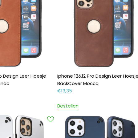
o Design Leer Hoesje
Iphone 12&12 Pro Design Leer Hoesj
gnac
BackCover Mocca
€
13,35
Bestellen