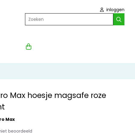
inloggen
Zoeken
Pro Max hoesje magsafe roze
nt
Pro Max
niet beoordeeld