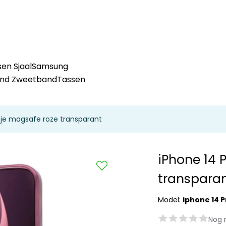
en Sjaal
Samsung
and Zweetband
Tassen
sje magsafe roze transparant
iPhone 14 
transpara
Model:
iphone 14 
Nog 