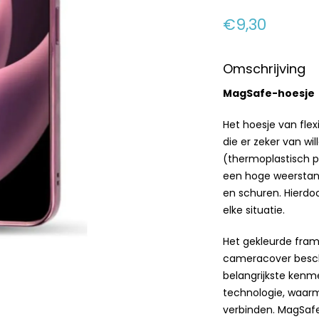
€9,30
Omschrijving
MagSafe-hoesje
Het hoesje van fle
die er zeker van wi
(thermoplastisch p
een hoge weerstan
en schuren. Hierdo
elke situatie.
Het gekleurde fram
cameracover besch
belangrijkste kenm
technologie, waarm
verbinden. MagSaf