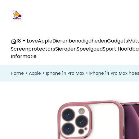
18 + Love
Apple
Dierenbenodigdheden
Gadgets
Muts
Screenprotectors
Sieraden
Speelgoed
Sport Hoofdb
Informatie
Home
>
Apple
>
Iphone 14 Pro Max
>
iPhone 14 Pro Max hoe