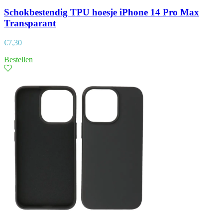
Schokbestendig TPU hoesje iPhone 14 Pro Max
Transparant
€
7,30
Bestellen