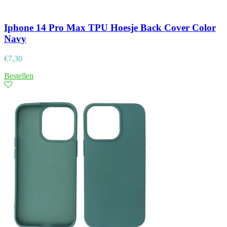
Iphone 14 Pro Max TPU Hoesje Back Cover Color
Navy
€
7,30
Bestellen