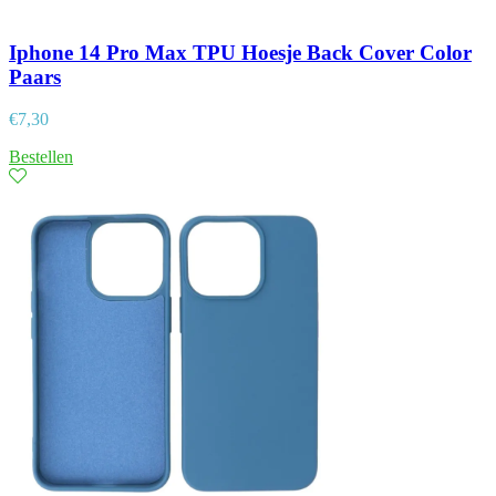
Iphone 14 Pro Max TPU Hoesje Back Cover Color
Paars
€
7,30
Bestellen