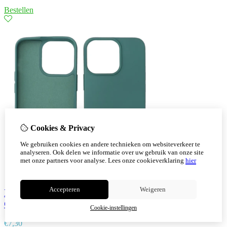
Bestellen
Cookies & Privacy
We gebruiken cookies en andere technieken om websiteverkeer te
analyseren. Ook delen we informatie over uw gebruik van onze site
met onze partners voor analyse.
Lees onze cookieverklaring
hier
Accepteren
Weigeren
Iphone 14 Pro Max TPU Hoesje Back Cover Color
Groen
Cookie-instellingen
€
7,30