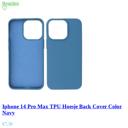
Bestellen
Iphone 14 Pro Max TPU Hoesje Back Cover Color
Navy
€
7,30