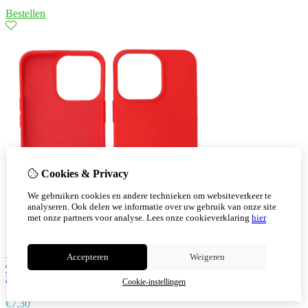
Bestellen
Cookies & Privacy
We gebruiken cookies en andere technieken om websiteverkeer te
analyseren. Ook delen we informatie over uw gebruik van onze site
met onze partners voor analyse.
Lees onze cookieverklaring
hier
Accepteren
Weigeren
Iphone 14 Pro Max TPU Hoesje Back Cover Color
Rood
Cookie-instellingen
€
7,30