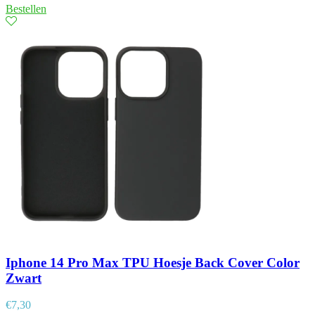
Bestellen
Iphone 14 Pro Max TPU Hoesje Back Cover Color
Zwart
€
7,30