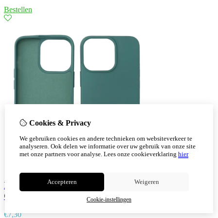
Bestellen
Cookies & Privacy
We gebruiken cookies en andere technieken om websiteverkeer te
analyseren. Ook delen we informatie over uw gebruik van onze site
met onze partners voor analyse.
Lees onze cookieverklaring
hier
Accepteren
Weigeren
Iphone 14 Pro Max TPU Hoesje Back Cover Color
Groen
Cookie-instellingen
€
7,30