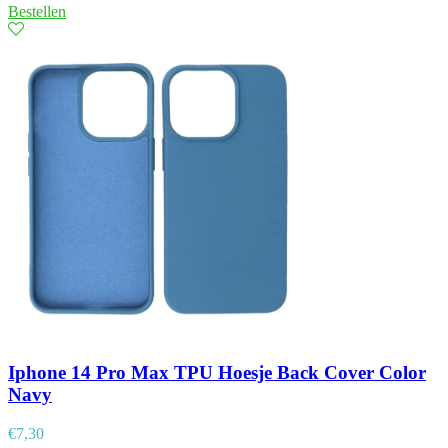
Bestellen
Iphone 14 Pro Max TPU Hoesje Back Cover Color
Navy
€
7,30