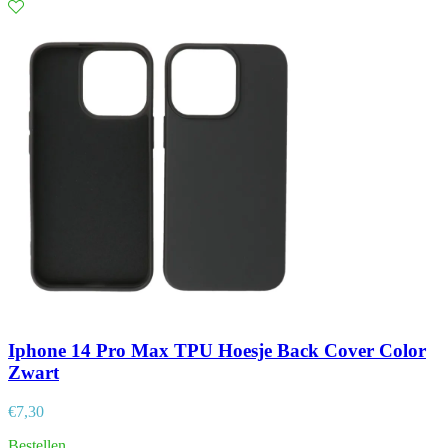
Iphone 14 Pro Max TPU Hoesje Back Cover Color
Zwart
€
7,30
Bestellen