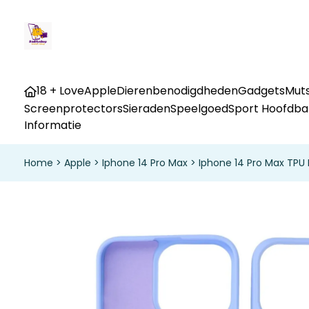
18 + Love
Apple
Dierenbenodigdheden
Gadgets
Muts
Screenprotectors
Sieraden
Speelgoed
Sport Hoofdb
Informatie
Home
>
Apple
>
Iphone 14 Pro Max
>
Iphone 14 Pro Max TPU 