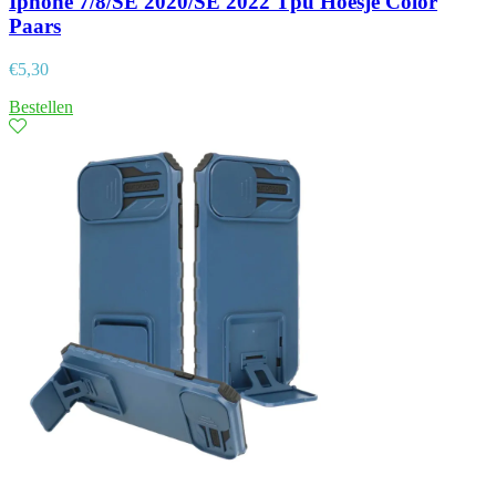
Iphone 7/8/SE 2020/SE 2022 Tpu Hoesje Color
Paars
€
5,30
Bestellen